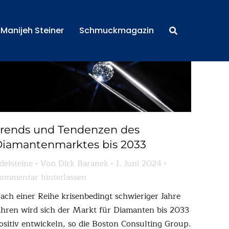
n Manijeh Steiner aus Baden-Baden.
Manijeh Steiner
Schmuckmagazin
rends und Tendenzen des
iamantenmarktes bis 2033
delsteine
Von
Dirk Baranek
1. Juni 2024
ommentar hinterlassen
ach einer Reihe krisenbedingt schwieriger Jahre
ahren wird sich der Markt für Diamanten bis 2033
ositiv entwickeln, so die Boston Consulting Group.