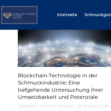
Artikel zum Markt mit Juwelen und Edelsteinen 
Startseite
Schmuckgut
Blockchain-Technologie in der
Schmuckindustrie: Eine
tiefgehende Untersuchung ihrer
Umsetzbarkeit und Potenziale
Edelsteine
Von
Dirk Baranek
18. Februar 2025