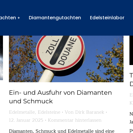
im Schmuckmagazin der Gemmologin und Schmuckgutachteri
achten
Diamantengutachten
Edelsteinlabor
T
D
Ein- und Ausfuhr von Diamanten
E
und Schmuck
K
Edelmetalle
,
Edelsteine
Von
Dirk Baranek
N
12. Januar 2025
Kommentar hinterlassen
J
p
Diamanten, Schmuck und Edelmetalle sind eine