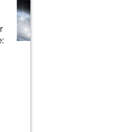
r
:
e