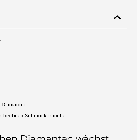
t
n Diamanten
der heutigen Schmuckbranche
chen Diamanten wächst