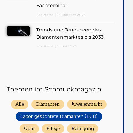
Fachseminar
Edelsteine
14. Oktober 2024
Trends und Tendenzen des
Diamantenmarktes bis 2033
Edelsteine
1. Juni 2024
Themen im Schmuckmagazin
Alle
Diamanten
Juwelenmarkt
Labor gezüchtete Diamanten (LGD)
Opal
Pflege
Reinigung